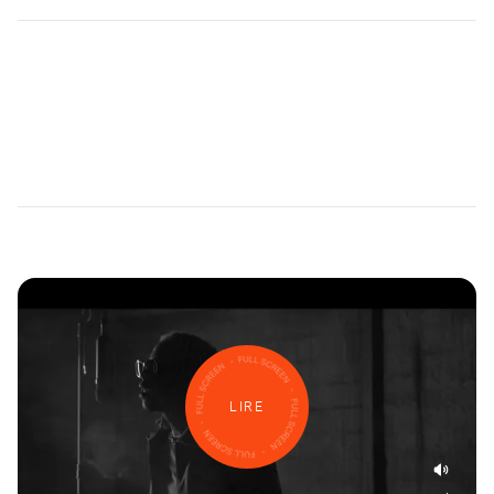
Industrie
Année
92i Capitol
2020
Réalisateur
Thibaut Mitre
LIRE