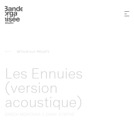
RETOUR AUX PROJETS
Les Ennuies
(version
acoustique)
GREEN MONTANA X DANY SYNTHÉ