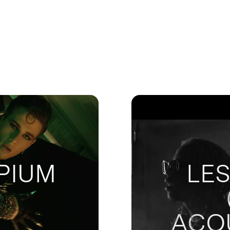
PIUM
LES
ACO