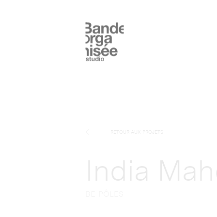
RETOUR AUX PROJETS
India Mah
BE-PÔLES